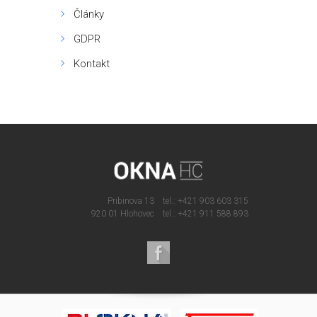
Články
GDPR
Kontakt
Pribinova 13
tel.: +421 903 603 315
920 01 Hlohovec
tel.: +421 911 588 893