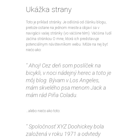
Ukážka strany
Toto je príklad stránky. Je odlišná od článku blogu,
pretože ostane na jednom mieste a objaví sa v
navigácii vašej stránky (vo väčšine tém). Väčšina ľudí
začína stránkou O mne, ktorá ich predstavuje
potenciálnym návštevníkom webu. Môže na nej byť
niečo ako:
Ahoj! Cez deň som poslíček na
bicykli, v noci nádejný herec a toto je
môj blog. Bývam v Los Angeles,
mám skvelého psa menom Jack a
mám rád Piña Coladu.
…alebo niečo ako toto:
Spoločnosť XYZ Doohickey bola
založená v roku 1971 a odvtedy