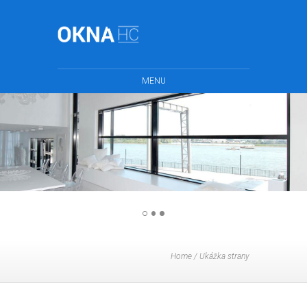
MENU
Home
/
Ukážka strany